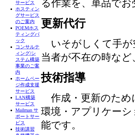
る作業を、単品でお
サービス
ホスティン
グサービス
更新代行
のご案内
POEMホス
ティングパ
ック
いそがしくて手が
コンサルテ
ィング/シ
当者が不在の時など
ステム構築
事業のご案
内
技術指導
ホームペー
ジ作成支援
サービス
作成・更新のため
LAN構築
サービス
環境・アプリケーシ
Mailman サ
ポートサー
能です。
ビス
技術講習