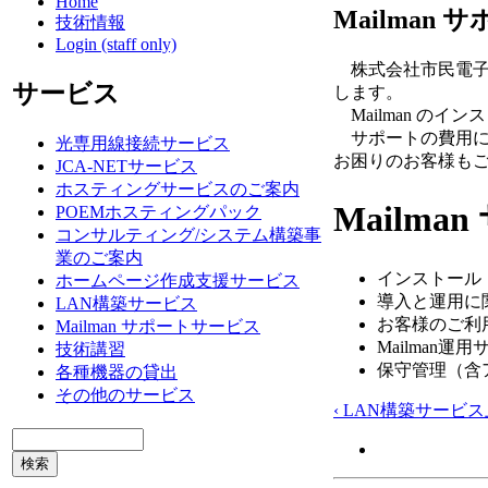
Home
Mailman
技術情報
Login (staff only)
株式会社市民電子情
サービス
します。
Mailman の
サポートの費用に
光専用線接続サービス
お困りのお客様も
JCA-NETサービス
ホスティングサービスのご案内
Mailma
POEMホスティングパック
コンサルティング/システム構築事
業のご案内
インストール
ホームページ作成支援サービス
導入と運用に
LAN構築サービス
お客様のご利
Mailman サポートサービス
Mailman運
技術講習
保守管理（含
各種機器の貸出
その他のサービス
‹ LAN構築サービス